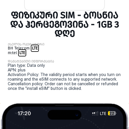
ᲤᲘᲖᲘᲙᲣᲠᲘ SIM - ᲑᲝᲡᲜᲘᲐ
ᲓᲐ ᲰᲔᲠᲪᲔᲒᲝᲕᲘᲜᲐ - 1GB 3
ᲓᲦᲔ
ქსელის ოპერატორი
BH Telecom
LTE
m:tel
LTE
დამატებითი ინფორმაცია
Plan type: Data only
APN: plus
Activation Policy: The validity period starts when you turn on
roaming and the eSIM connects to any supported network.
Cancellation policy: Order can not be cancelled or refunded
once the "install eSIM" button is clicked.