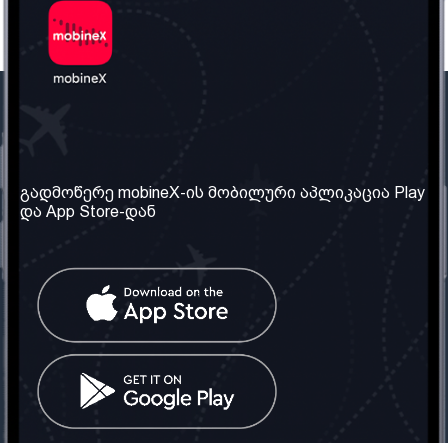
ჩვენი კომპანია
საჭირო ინფორმაცია
ჩვენ შესახებ
წესები და პირობები
გადმოწერე mobineX-ის მობილური აპლიკაცია Play
და App Store-დან
ჩვენი სერვისები
კონფიდენციალურობის
პოლიტიკა
SIM ბარათის აღება
ხშირად დასმული
კითხვები
კონტაქტი
სოციალური ქსელი
საქართველო: თბილისი
ტელ: 032 2 04 00 50
ელ. ფოსტა:
info@mobinex.ge