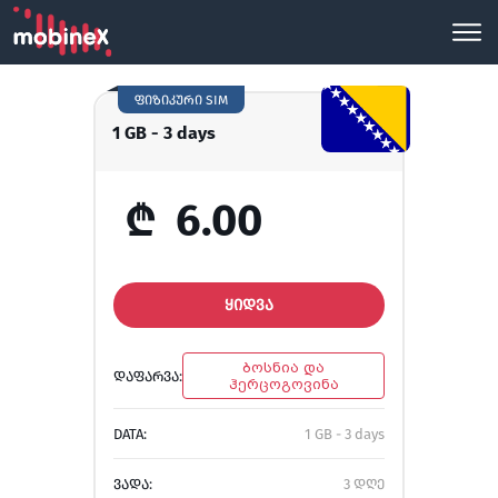
ფიზიკური SIM
1 GB - 3 days
₾
6.00
ᲧᲘᲓᲕᲐ
ბოსნია და
ᲓᲐᲤᲐᲠᲕᲐ:
ჰერცოგოვინა
DATA:
1 GB - 3 days
ᲕᲐᲓᲐ:
3 დღე