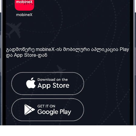
ჩვენი კომპანია
საჭირო ინფორმაცია
ჩვენ შესახებ
წესები და პირობები
გადმოწერე mobineX-ის მობილური აპლიკაცია Play
და App Store-დან
ჩვენი სერვისები
კონფიდენციალურობის
პოლიტიკა
SIM ბარათის აღება
ხშირად დასმული
კითხვები
კონტაქტი
სოციალური ქსელი
საქართველო: თბილისი
ტელ: 032 2 04 00 50
ელ. ფოსტა:
info@mobinex.ge
კონტაქტი