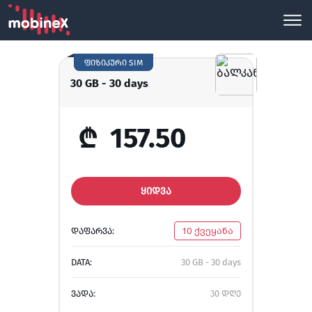
ფიზიკური SIM
30 GB - 30 days
₾
157.50
ᲧᲘᲓᲕᲐ
ᲓᲐᲤᲐᲠᲕᲐ:
10 ქვეყანა
DATA:
30 GB - 30 days
ᲕᲐᲓᲐ:
30 დღე