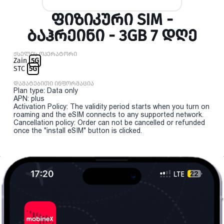
ᲤᲘᲖᲘᲙᲣᲠᲘ SIM -
ᲑᲐᲰᲠᲔᲘᲜᲘ - 3GB 7 ᲓᲦᲔ
ქსელის ოპერატორი
Zain
5G
STC
5G
დამატებითი ინფორმაცია
Plan type: Data only
APN: plus
Activation Policy: The validity period starts when you turn on
roaming and the eSIM connects to any supported network.
Cancellation policy: Order can not be cancelled or refunded
once the "install eSIM" button is clicked.