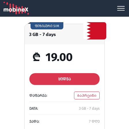
ფიზიკური SIM
3 GB - 7 days
₾
19.00
ᲧᲘᲓᲕᲐ
ᲓᲐᲤᲐᲠᲕᲐ:
ბაჰრეინი
DATA:
3 GB - 7 days
ᲕᲐᲓᲐ:
7 დღე