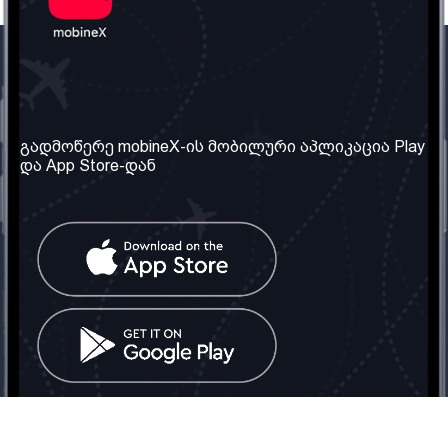
ჩვენი კომპანია
საჭირო ინფორმაცია
ჩვენ შესახებ
წესები და პირობები
გადმოწერე mobineX-ის მობილური აპლიკაცია Play
და App Store-დან
ჩვენი სერვისები
კონფიდენციალურობის
პოლიტიკა
SIM ბარათის აღება
ხშირად დასმული
კითხვები
კონტაქტი
სოციალური ქსელი
საქართველო: თბილისი
ტელ: 032 2 04 00 50
ელ. ფოსტა:
info@mobinex.ge
კონტაქტი