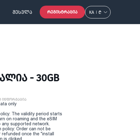
ᲨᲔᲡᲕᲚᲐ
ᲠᲔᲒᲘᲡᲢᲠᲐᲪᲘᲐ
KA
₾
ᲐᲚᲘᲐ - 30GB
ი ინფორმაცია
Data only
olicy: The validity period starts
urn on roaming and the eSIM
 any supported network.
n policy: Order can not be
r refunded once the "install
 is clicked.