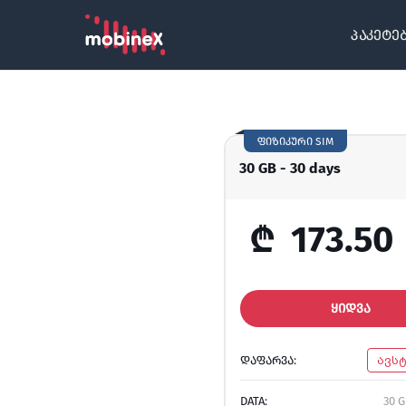
პაკეტე
ფიზიკური SIM
30 GB - 30 days
₾
173.50
ᲧᲘᲓᲕᲐ
ᲓᲐᲤᲐᲠᲕᲐ:
ავს
DATA:
30 G