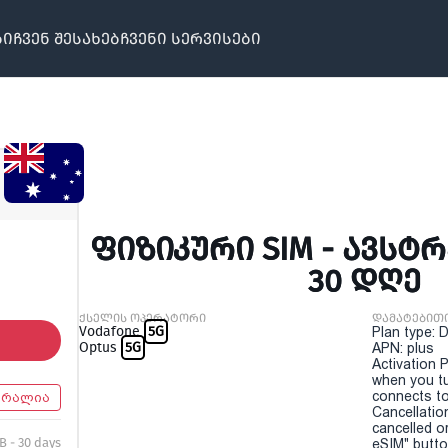
ბი
ჩვენ შესახებ
ჩვენი სერვისები
ᲤᲘᲖᲘᲙᲣᲠᲘ SIM - ᲐᲕᲡᲢᲠ
30 ᲓᲦᲔ
ქსელის ოპერატორი
დამატებით
Vodafone
5G
Plan type: 
Optus
5G
APN: plus
Activation P
when you t
connects to
ტრალია
Cancellatio
cancelled o
B - 30 days
eSIM" button