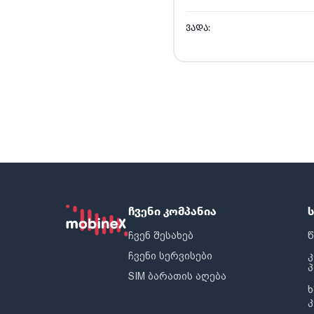
ᲕᲐᲓᲐ:
ჩვენი კომპანია
ჩვენ შესახებ
წ
ჩვენი სერვისები
SIM ბარათის აღება
ხ
კ