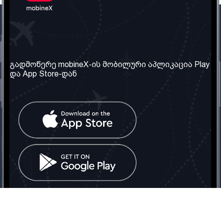
ჩვენი კომპანია
საჭირო ინფორმაცია
ჩვენ შესახებ
წესები და პირობები
გადმოწერე mobineX-ის მობილური აპლიკაცია Play
და App Store-დან
ჩვენი სერვისები
კონფიდენციალურობის
პოლიტიკა
SIM ბარათის აღება
ხშირად დასმული
კითხვები
კონტაქტი
სოციალური ქსელი
საქართველო: თბილისი
ტელ: 032 2 04 00 50
ელ. ფოსტა:
info@mobinex.ge
კონტაქტი