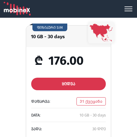
ფიზიკური SIM
10 GB - 30 days
₾
176.00
ᲧᲘᲓᲕᲐ
ᲓᲐᲤᲐᲠᲕᲐ:
31 ქვეყანა
DATA:
10 GB - 30 days
ᲕᲐᲓᲐ:
30 დღე