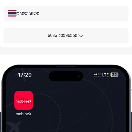
ტაილანდი
ჰონგ-კონგი
სხვა ქვეყნები
მალაიზია
საბერძნეთი
კანადა
სამხრეთ კორეა