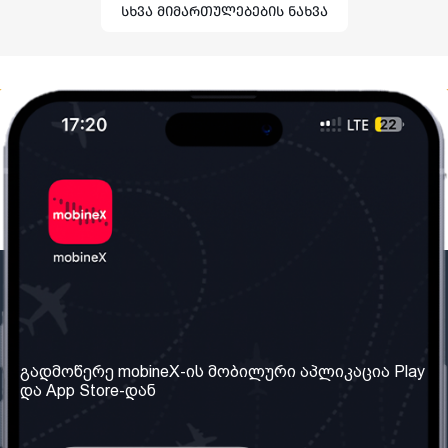
სხვა მიმართულებების ნახვა
ჩვენი კომპანია
საჭირო ინფორმაცია
ჩვენ შესახებ
წესები და პირობები
გადმოწერე mobineX-ის მობილური აპლიკაცია Play
და App Store-დან
ჩვენი სერვისები
კონფიდენციალურობის
პოლიტიკა
SIM ბარათის აღება
ხშირად დასმული