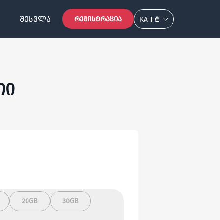
ᲨᲔᲡᲕᲚᲐ
ᲠᲔᲒᲘᲡᲢᲠᲐᲪᲘᲐ
KA
₾
თი
20GB
30GB