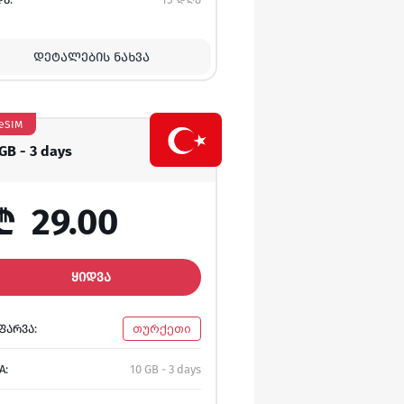
ᲓᲔᲢᲐᲚᲔᲑᲘᲡ ᲜᲐᲮᲕᲐ
eSIM
 GB - 3 days
₾
29.00
ᲧᲘᲓᲕᲐ
ᲤᲐᲠᲕᲐ:
თურქეთი
A:
10 GB - 3 days