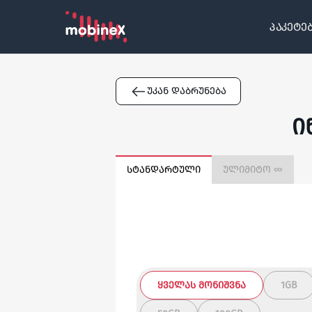
პაკეტე
უკან დაბრუნება
ი
სტანდარტული
ულიმიტო ∞
ᲧᲕᲔᲚᲐᲡ ᲛᲝᲜᲘᲨᲕᲜᲐ
1GB