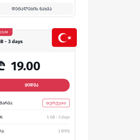
ᲓᲔᲢᲐᲚᲔᲑᲘᲡ ᲜᲐᲮᲕᲐ
eSIM
GB - 3 days
₾
19.00
ᲧᲘᲓᲕᲐ
ᲤᲐᲠᲕᲐ:
თურქეთი
A:
5 GB - 3 days
ᲓᲐ:
3 დღე