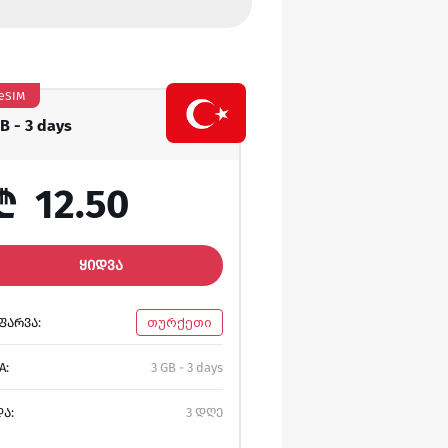
eSIM
GB - 3 days
₾
12.50
ᲧᲘᲓᲕᲐ
ᲤᲐᲠᲕᲐ:
თურქეთი
A:
3 GB - 3 days
ᲓᲐ:
3 დღე