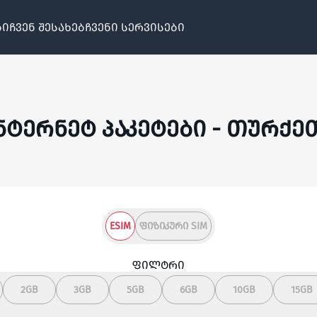
ბი
ჩვენ შესახებ
ჩვენი სერვისები
ნტერნეტ პაკეტები - თურქე
ESIM
ᲤᲘᲖᲘᲙᲣᲠᲘ SIM
ფილტრი
2GB
3GB
5GB
6GB
10GB
15GB