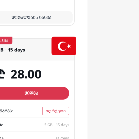
ᲓᲔᲢᲐᲚᲔᲑᲘᲡ ᲜᲐᲮᲕᲐ
eSIM
GB - 15 days
₾
28.00
ᲧᲘᲓᲕᲐ
ᲤᲐᲠᲕᲐ:
თურქეთი
A:
5 GB - 15 days
ᲓᲐ:
15 დღე