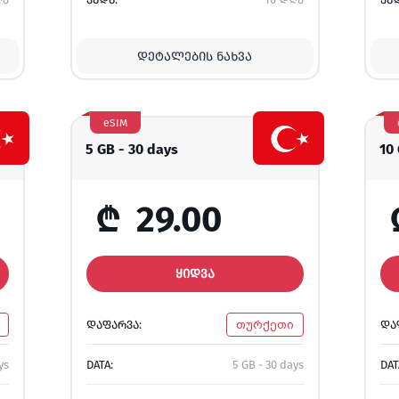
ᲓᲔᲢᲐᲚᲔᲑᲘᲡ ᲜᲐᲮᲕᲐ
eSIM
5 GB - 30 days
10
₾
29.00
ᲧᲘᲓᲕᲐ
ᲓᲐᲤᲐᲠᲕᲐ:
თურქეთი
ᲓᲐ
ys
DATA:
5 GB - 30 days
DAT