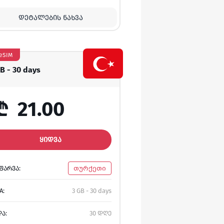
ᲓᲔᲢᲐᲚᲔᲑᲘᲡ ᲜᲐᲮᲕᲐ
eSIM
GB - 30 days
₾
21.00
ᲧᲘᲓᲕᲐ
ᲤᲐᲠᲕᲐ:
თურქეთი
A:
3 GB - 30 days
ᲓᲐ:
30 დღე