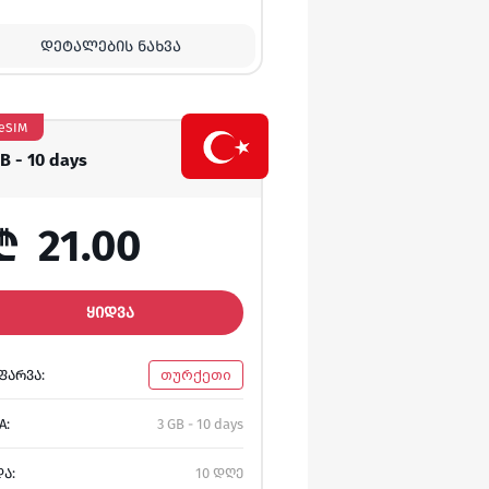
ᲓᲔᲢᲐᲚᲔᲑᲘᲡ ᲜᲐᲮᲕᲐ
eSIM
GB - 10 days
₾
21.00
ᲧᲘᲓᲕᲐ
ᲤᲐᲠᲕᲐ:
თურქეთი
A:
3 GB - 10 days
ᲓᲐ:
10 დღე