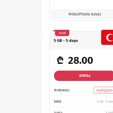
ᲓᲔᲢᲐᲚᲔᲑᲘᲡ ᲜᲐᲮᲕᲐ
eSIM
5 GB - 5 days
₾
28.00
ᲧᲘᲓᲕᲐ
ᲓᲐᲤᲐᲠᲕᲐ:
თურქეთი
DATA:
5 GB - 5 da
ᲕᲐᲓᲐ:
5 დ