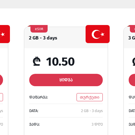
eSIM
2 GB - 3 days
3 
₾
10.50
ᲧᲘᲓᲕᲐ
ᲓᲐᲤᲐᲠᲕᲐ:
თურქეთი
ᲓᲐ
ys
DATA:
2 GB - 3 days
DAT
ღე
ᲕᲐᲓᲐ:
3 დღე
ᲕᲐ