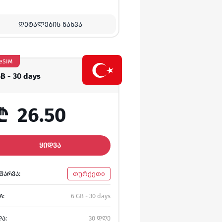
ᲓᲔᲢᲐᲚᲔᲑᲘᲡ ᲜᲐᲮᲕᲐ
eSIM
GB - 30 days
₾
26.50
ᲧᲘᲓᲕᲐ
ᲤᲐᲠᲕᲐ:
თურქეთი
A:
6 GB - 30 days
ᲓᲐ:
30 დღე