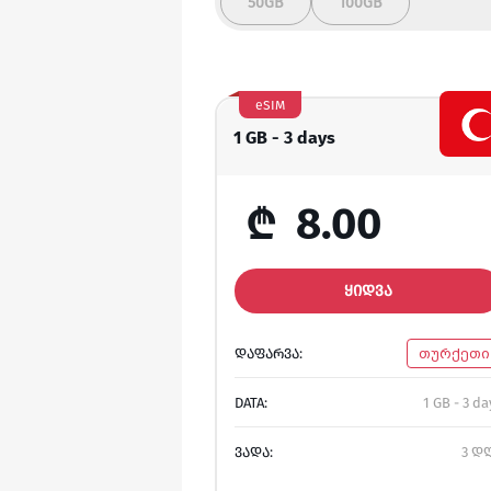
50GB
100GB
eSIM
1 GB - 3 days
₾
8.00
ᲧᲘᲓᲕᲐ
ᲓᲐᲤᲐᲠᲕᲐ:
თურქეთი
DATA:
1 GB - 3 da
ᲕᲐᲓᲐ:
3 დ