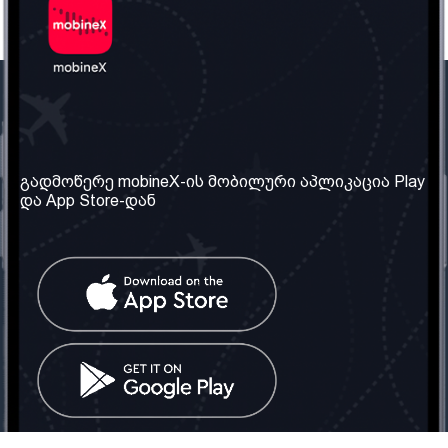
ჩვენი კომპანია
საჭირო ინფორმაცია
ჩვენ შესახებ
წესები და პირობები
გადმოწერე mobineX-ის მობილური აპლიკაცია Play
და App Store-დან
ჩვენი სერვისები
კონფიდენციალურობის
პოლიტიკა
SIM ბარათის აღება
ხშირად დასმული
კითხვები
კონტაქტი
სოციალური ქსელი
საქართველო: თბილისი
ტელ: 032 2 04 00 50
ელ. ფოსტა:
info@mobinex.ge