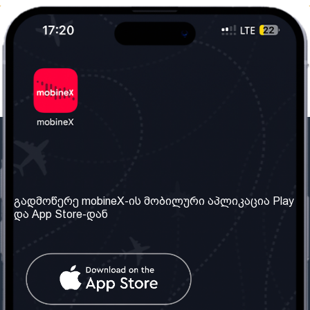
ჩვენი კომპანია
საჭირო ინფორმაცია
ჩვენ შესახებ
წესები და პირობები
გადმოწერე mobineX-ის მობილური აპლიკაცია Play
და App Store-დან
ჩვენი სერვისები
კონფიდენციალურობის
პოლიტიკა
SIM ბარათის აღება
ხშირად დასმული
კითხვები
კონტაქტი
სოციალური ქსელი