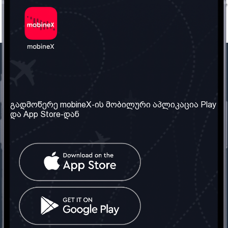
ჩვენი კომპანია
საჭირო ინფორმაცია
ჩვენ შესახებ
წესები და პირობები
გადმოწერე mobineX-ის მობილური აპლიკაცია Play
და App Store-დან
ჩვენი სერვისები
კონფიდენციალურობის
პოლიტიკა
SIM ბარათის აღება
ხშირად დასმული
კითხვები
კონტაქტი
სოციალური ქსელი
საქართველო: თბილისი
ტელ: 032 2 04 00 50
ელ. ფოსტა: