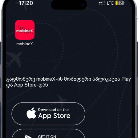
ჩვენი კომპანია
საჭირო ინფორმაცია
ჩვენ შესახებ
წესები და პირობები
გადმოწერე mobineX-ის მობილური აპლიკაცია Play
და App Store-დან
ჩვენი სერვისები
კონფიდენციალურობის
პოლიტიკა
SIM ბარათის აღება
ხშირად დასმული
კითხვები
კონტაქტი
სოციალური ქსელი
საქართველო: თბილისი