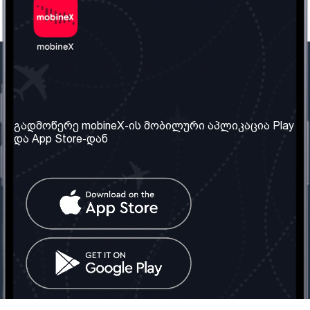
ჩვენი კომპანია
საჭირო ინფორმაცია
ჩვენ შესახებ
წესები და პირობები
გადმოწერე mobineX-ის მობილური აპლიკაცია Play
და App Store-დან
ჩვენი სერვისები
კონფიდენციალურობის
პოლიტიკა
SIM ბარათის აღება
ხშირად დასმული
კითხვები
კონტაქტი
სოციალური ქსელი
საქართველო: თბილისი
ტელ: 032 2 04 00 50
ელ. ფოსტა:
info@mobinex.ge