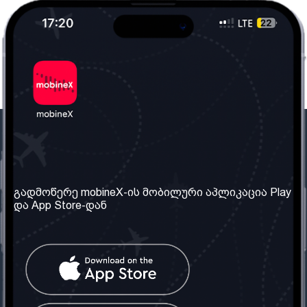
ჩვენი კომპანია
საჭირო ინფორმაცია
ჩვენ შესახებ
წესები და პირობები
გადმოწერე mobineX-ის მობილური აპლიკაცია Play
და App Store-დან
ჩვენი სერვისები
კონფიდენციალურობის
პოლიტიკა
SIM ბარათის აღება
ხშირად დასმული
კითხვები
კონტაქტი
სოციალური ქსელი