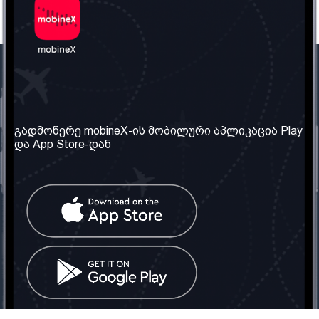
ჩვენი კომპანია
საჭირო ინფორმაცია
ჩვენ შესახებ
წესები და პირობები
გადმოწერე mobineX-ის მობილური აპლიკაცია Play
და App Store-დან
ჩვენი სერვისები
კონფიდენციალურობის
პოლიტიკა
SIM ბარათის აღება
ხშირად დასმული
კითხვები
კონტაქტი
სოციალური ქსელი
საქართველო: თბილისი
ტელ: 032 2 04 00 50
ელ. ფოსტა:
info@mobinex.ge