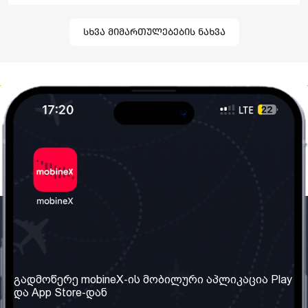
სხვა მიმართულებების ნახვა
ჩვენი კომპანია
საჭირო ინფორმაცია
ჩვენ შესახებ
წესები და პირობები
გადმოწერე mobineX-ის მობილური აპლიკაცია Play
და App Store-დან
ჩვენი სერვისები
კონფიდენციალურობის
პოლიტიკა