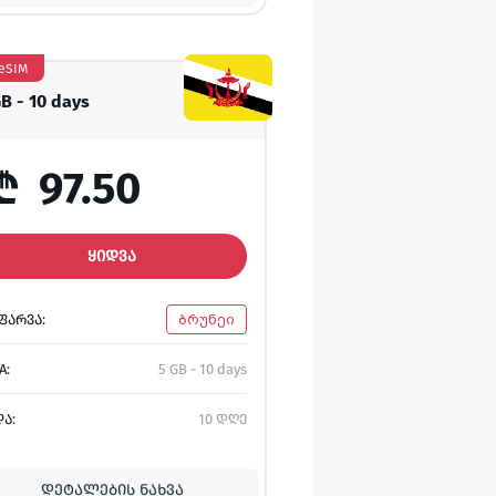
eSIM
GB - 10 days
₾
97.50
ᲧᲘᲓᲕᲐ
ᲤᲐᲠᲕᲐ:
ბრუნეი
A:
5 GB - 10 days
ᲓᲐ:
10 დღე
ᲓᲔᲢᲐᲚᲔᲑᲘᲡ ᲜᲐᲮᲕᲐ