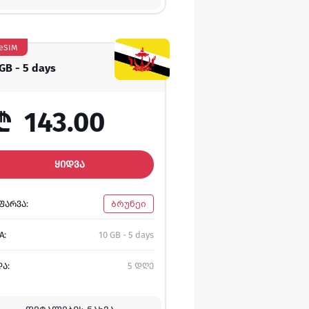
eSIM
 GB - 5 days
₾
143.00
ᲧᲘᲓᲕᲐ
ᲤᲐᲠᲕᲐ:
ბრუნეი
A:
10 GB - 5 days
ᲓᲐ:
5 დღე