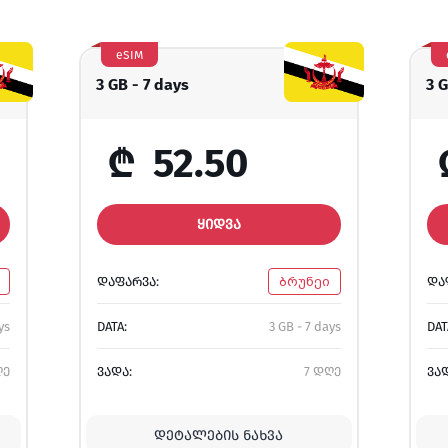
eSIM
3 GB - 7 days
3 
₾
52.50
ᲧᲘᲓᲕᲐ
ᲓᲐᲤᲐᲠᲕᲐ:
ბრუნეი
ᲓᲐ
ys
DATA:
3 GB - 7 days
DAT
ღე
ᲕᲐᲓᲐ:
7 დღე
ᲕᲐ
ᲓᲔᲢᲐᲚᲔᲑᲘᲡ ᲜᲐᲮᲕᲐ