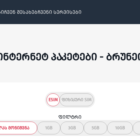
ბი
ჩვენ შესახებ
ჩვენი სერვისები
ინტერნეტ პაკეტები - ბრუნე
ESIM
ᲤᲘᲖᲘᲙᲣᲠᲘ SIM
ფილტრი
ᲚᲐᲡ ᲛᲝᲜᲘᲨᲕᲜᲐ
1GB
3GB
5GB
10GB