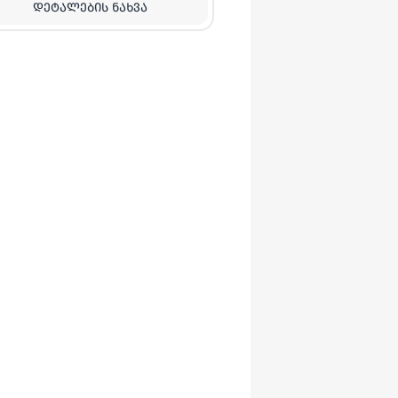
ᲓᲔᲢᲐᲚᲔᲑᲘᲡ ᲜᲐᲮᲕᲐ