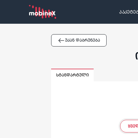
პაკეტე
უკან დაბრუნება
სტანდარტული
ᲧᲕᲔ