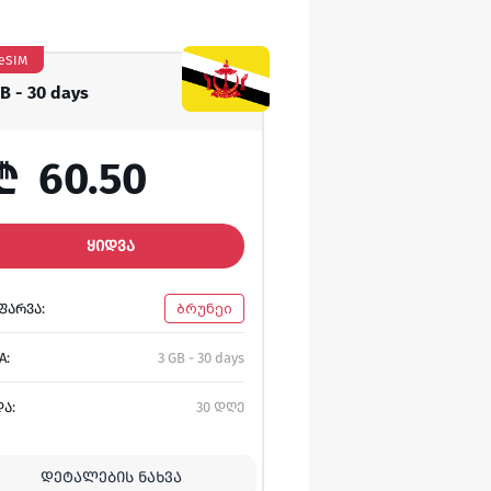
eSIM
GB - 30 days
₾
60.50
ᲧᲘᲓᲕᲐ
ᲤᲐᲠᲕᲐ:
ბრუნეი
A:
3 GB - 30 days
ᲓᲐ:
30 დღე
ᲓᲔᲢᲐᲚᲔᲑᲘᲡ ᲜᲐᲮᲕᲐ