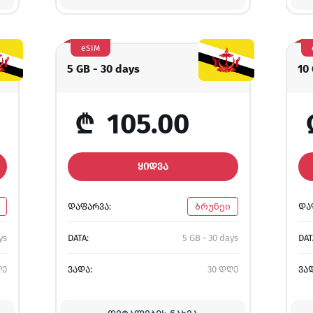
eSIM
5 GB - 30 days
10
₾
105.00
ᲧᲘᲓᲕᲐ
ᲓᲐᲤᲐᲠᲕᲐ:
ბრუნეი
ᲓᲐ
ys
DATA:
5 GB - 30 days
DAT
ღე
ᲕᲐᲓᲐ:
30 დღე
ᲕᲐ