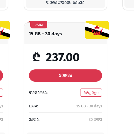
ᲓᲔᲢᲐᲚᲔᲑᲘᲡ ᲜᲐᲮᲕᲐ
eSIM
15 GB - 30 days
₾
237.00
ᲧᲘᲓᲕᲐ
ᲓᲐᲤᲐᲠᲕᲐ:
ბრუნეი
ys
DATA:
15 GB - 30 days
ღე
ᲕᲐᲓᲐ:
30 დღე