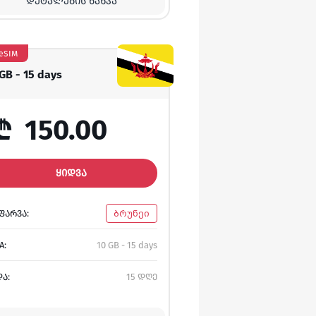
ᲓᲔᲢᲐᲚᲔᲑᲘᲡ ᲜᲐᲮᲕᲐ
eSIM
 GB - 15 days
₾
150.00
ᲧᲘᲓᲕᲐ
ᲤᲐᲠᲕᲐ:
ბრუნეი
A:
10 GB - 15 days
ᲓᲐ:
15 დღე