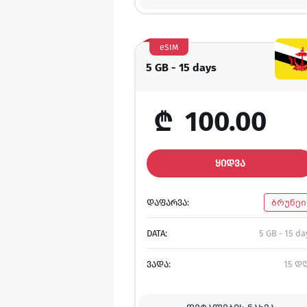
eSIM
5 GB - 15 days
₾
100.00
ᲧᲘᲓᲕᲐ
ᲓᲐᲤᲐᲠᲕᲐ:
ბრუნეი
DATA:
5 GB - 15 da
ᲕᲐᲓᲐ:
15 დ