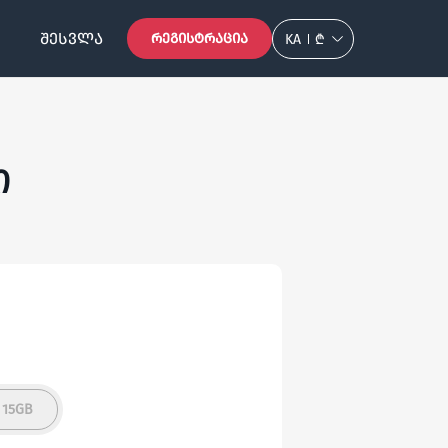
ᲨᲔᲡᲕᲚᲐ
ᲠᲔᲒᲘᲡᲢᲠᲐᲪᲘᲐ
KA
₾
ი
15GB