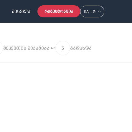
ᲨᲔᲡᲕᲚᲐ
ᲠᲔᲒᲘᲡᲢᲠᲐᲪᲘᲐ
KA
₾
შეკვეთის შეჯამება 👀
5
გადახდა