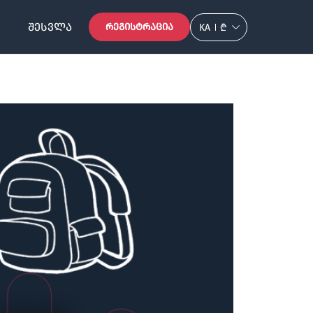
ᲨᲔᲡᲕᲚᲐ
ᲠᲔᲒᲘᲡᲢᲠᲐᲪᲘᲐ
KA
₾