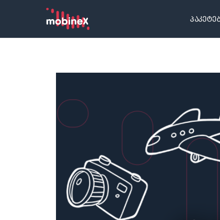
პაკეტე