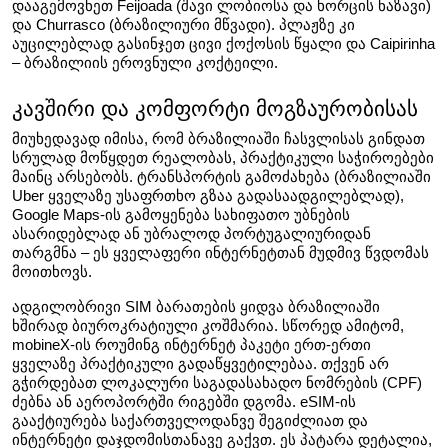
დააგემოვნეთ Feijoada (შავი ლობიოსა და ხორცის ნაზავი) 
და Churrasco (ბრაზილიური მწვადი). პლაჟზე კი 
აუცილებლად გასინჯეთ ცივი ქოქოსის წყალი და Caipirinha 
– ბრაზილიის ეროვნული კოქტეილი.
კავშირი და კომფორტი მოგზაურობისას
მიუხედავად იმისა, რომ ბრაზილიაში ჩასვლისას გინდათ 
სრულად მოწყდეთ რეალობას, პრაქტიკული საჭიროებები 
მაინც არსებობს. ტრანსპორტის გამოძახება (ბრაზილიაში 
Uber ყველაზე უსაფრთხო გზაა გადასაადგილებლად), 
Google Maps-ის გამოყენება სახიფათო უბნების 
ასარიდებლად ან უბრალოდ პორტუგალიურიდან 
თარგმნა – ეს ყველაფერი ინტერნეტთან მუდმივ წვდომას 
მოითხოვს.
ადგილობრივი SIM ბარათების ყიდვა ბრაზილიაში 
ხშირად ბიუროკრატიული კოშმარია. სწორედ ამიტომ, 
mobineX-ის როუმინგ ინტერნეტ პაკეტი ერთ-ერთი 
ყველაზე პრაქტიკული გადაწყვეტილებაა. თქვენ არ 
გჭირდებათ ლოკალური საგადასახადო ნომრების (CPF) 
ძებნა ან აეროპორტში რიგებში დგომა. eSIM-ის 
გააქტიურება საქართველოდანვე შეგიძლიათ და 
ინტერნეტი დაჯდომისთანავე გაქვთ. ეს პატარა დეტალია, 