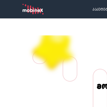
პაკეტე