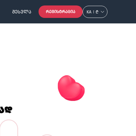
ᲨᲔᲡᲕᲚᲐ
ᲠᲔᲒᲘᲡᲢᲠᲐᲪᲘᲐ
KA
₾