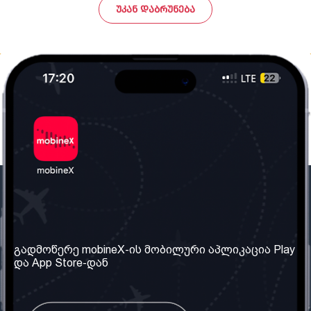
ᲣᲙᲐᲜ ᲓᲐᲑᲠᲣᲜᲔᲑᲐ
ჩვენი კომპანია
საჭირო ინფორმაცია
ჩვენ შესახებ
წესები და პირობები
გადმოწერე mobineX-ის მობილური აპლიკაცია Play
და App Store-დან
ჩვენი სერვისები
კონფიდენციალურობის
პოლიტიკა
SIM ბარათის აღება
ხშირად დასმული
კითხვები